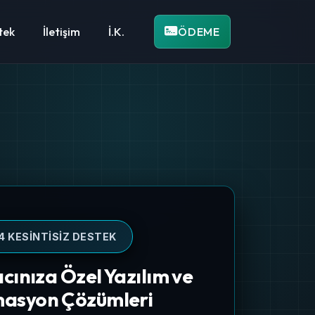
tek
İletişim
İ.K.
ÖDEME
er
estek konularında