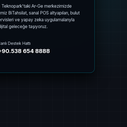
n Kurulum Kuralları
Mail, Thunderbird) ile Google Workspace
arınızı oAuth ve app-password
mak için aşağıdaki makalelerimizden
anlı Destek Talebi