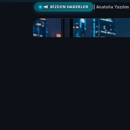
Rehber #1
Android Cihazınıza Goo
Rehber #2
iPhone (iOS) Cihazınız
Rehber #3
oAuth Desteklemeyen 