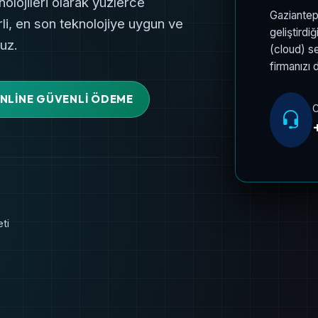
7/24 ÇEVRİMİÇİ REHBER
Tüm Platformlar İçi
E-posta programları (Outlook, Apple 
(Gmail) ve GoDaddy kurumsal hesapl
yöntemleriyle sorunsuz şekilde bağla
yararlanabilirsiniz.
Rehberlere Göz At
C