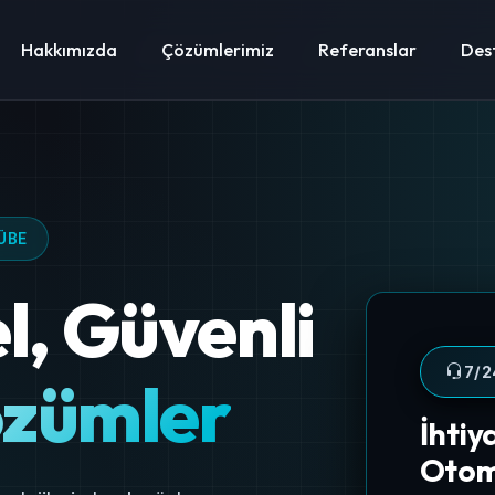
Hakkımızda
Çözümlerimiz
Referanslar
Des
BİLGİ BANKASI & MAKALELER
eknik Destek & Rehberl
 kurulumları, hata çözümleri ve sıkça sorulan teknik d
hazırladığımız detaylı rehberler.